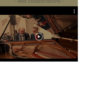
- Mes collaborations -
- En Live -